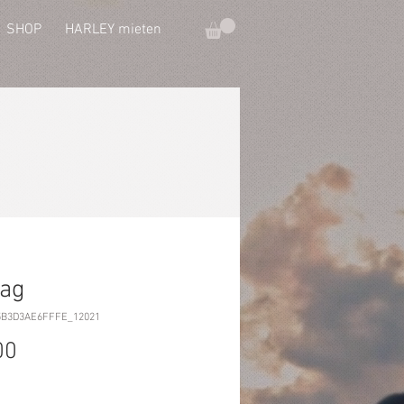
SHOP
HARLEY mieten
bag
65B3D3AE6FFFE_12021
Preis
00